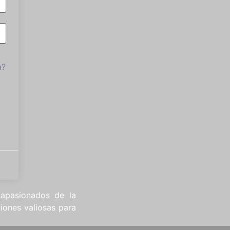
a?
 apasionados de la
iones valiosas para