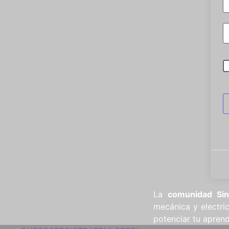
La
comunidad Si
mecánica y electri
potenciar tu aprend