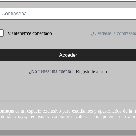
¿Olvidaste la contraseñ
Mantenerme conectado
Acceder
¿No tienes una cuenta?
Regístrate ahora
omotos
es un espacio exclusivo para estudiantes y apasionados de la m
trarás apoyo, recursos y conexiones valiosas para potenciar tu apre