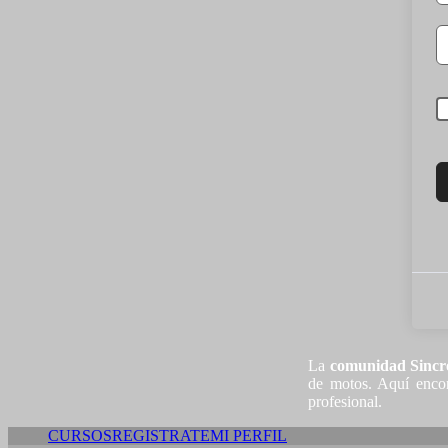
La
comunidad Sincr
de motos. Aquí encon
profesional.
CURSOS
REGISTRATE
MI PERFIL