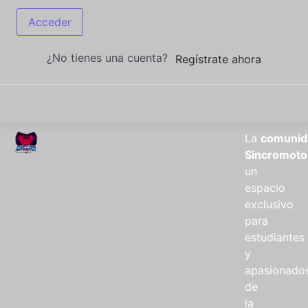
Acceder
¿No tienes una cuenta?
Regístrate ahora
La
comunid
Sincromoto
un
espacio
exclusivo
para
estudiantes
y
apasionado
de
la